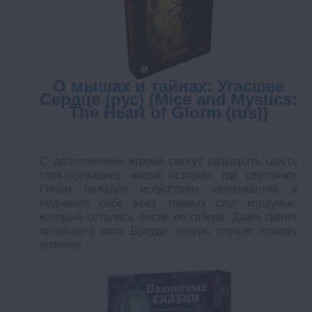
О мышах и тайнах: Угасшее
Сердце (рус) (Mice and Mystics:
The Heart of Glorm (rus))
С дополнением игроки смогут разыграть шесть
глав-сценариев новой истории, где светлячок
Глорм овладел искусством некромантии и
подчинил себе всех темных слуг колдуньи,
которые остались после ее гибели. Даже скелет
погибшего кота Броуди теперь служит новому
хозяину.