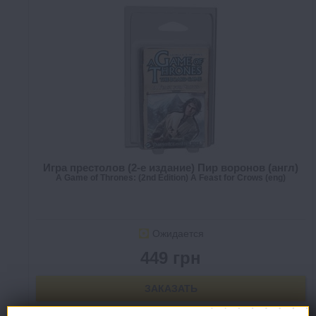
Игра престолов (2-е издание) Пир воронов (англ)
A Game of Thrones: (2nd Edition) A Feast for Crows (eng)
Ожидается
449 грн
ЗАКАЗАТЬ