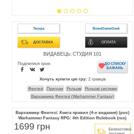
Тесера
BoardGameGeek
ДОСТАВКА
ОПЛАТА
ВИДАВЕЦЬ: СТУДИЯ 101
Поділитися грою
ДО СПИСКУ
БАЖАНЬ
Хочуть купити цю гру:
2 гравців
Фентезі
Пригоди
Рольові
Рольові системи
Вархаммер Фентезі (Warhammer Fantasy)
Вархаммер Фентезі: Книга правил (4-е видання) (рос)
Warhammer Fantasy RPG: 4th Edition Rulebook (rus)
1699 грн
Безкоштовна
доставка!