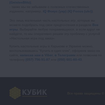
(GeistesBlitz)
;
также мы не забываем о полезных отечественных
изданиях, например,
IQ Фокус (укр) (IQ Focus (ukr))
.
Это лишь маленькая часть настольных игр, которые вы
можете подобрать под свои предпочтения в разделе
Все
игры
. Выбирайте любую понравившуюся, а если вдруг не
найдёте, то мы оперативно решим эту проблему с услугой
«Настольная игра под заказ».
Купить настольные игры в Харькове и Украине можно,
воспользовавшись "Купить в один клик", оформив заказ на
сайте,
написав нам в Viber
,
в Телеграмм
или позвонив по
телефону
(057) 756-91-87
или
(050) 601-60-43
.
Все права защищены ©