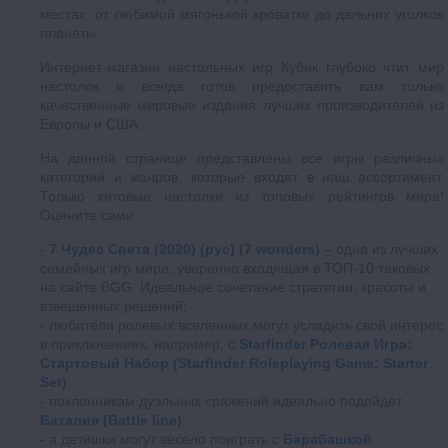
местах: от любимой мягонькой кроватки до дальних уголков
планеты.
Интернет-магазин настольных игр Кубик глубоко чтит мир
настолок и всегда готов предоставить вам только
качественные мировые издания лучших производителей из
Европы и США.
На данной странице представлены все игры различных
категорий и жанров, которые входят в наш ассортимент.
Только хитовые настолки из топовых рейтингов мира!
Оцените сами:
7 Чудес Света (2020) (рус) (7 wonders)
– одна из лучших
семейных игр мира, уверенно входящая в ТОП-10 таковых
на сайте BGG. Идеальное сочетание стратегии, красоты и
взвешенных решений;
любители ролевых вселенных могут усладить свой интерес
в приключениях, например, с
Starfinder Ролевая Игра:
Стартовый Набор (Starfinder Roleplaying Game: Starter
Set)
;
поклонникам дуэльных сражений идеально подойдёт
Баталия (Battle line)
;
а детишки могут весело поиграть с
Барабашкой