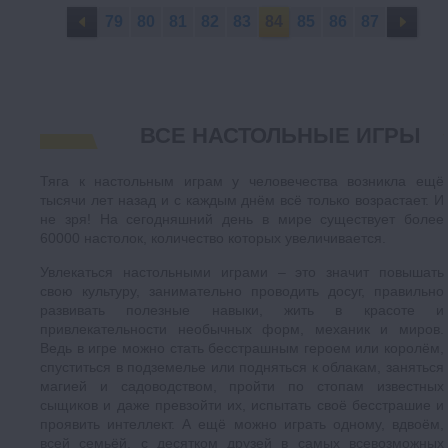
79
80
81
82
83
84
85
86
87
ВСЕ НАСТОЛЬНЫЕ ИГРЫ
Тяга к настольным играм у человечества возникла ещё
тысячи лет назад и с каждым днём всё только возрастает. И
не зря! На сегодняшний день в мире существует более
60000 настолок, количество которых увеличивается.
Увлекаться настольными играми – это значит повышать
свою культуру, занимательно проводить досуг, правильно
развивать полезные навыки, жить в красоте и
привлекательности необычных форм, механик и миров.
Ведь в игре можно стать бесстрашным героем или королём,
спуститься в подземелье или подняться к облакам, заняться
магией и садоводством, пройти по стопам известных
сыщиков и даже превзойти их, испытать своё бесстрашие и
проявить интеллект. А ещё можно играть одному, вдвоём,
всей семьёй, с десятком друзей в самых всевозможных