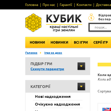
Головна
Про нас
Гарантії
Контакти
Доставка 
Відпра
без пе
НОВИНИ
НОВИНКИ
ВСІ ІГРИ
СЕРІЇ ІГР
Головна
Ігри на двох
ПІДБІР ГРИ
Скинути параметри
Коли вд
Коли вд
КАТЕГОРІЇ
Сортува
Нові надходження
Очікуємо надходження