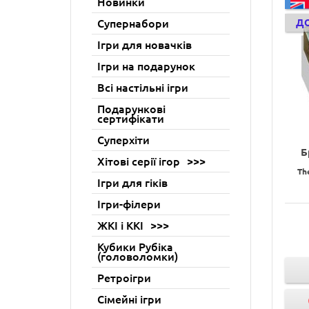
Новинки
Супернабори
Д
Ігри для новачків
Ігри на подарунок
Всі настільні ігри
Подарункові
сертифікати
Суперхіти
Б
Хітові серії ігор
The
Ігри для гіків
Ігри-філери
ЖКІ і ККІ
Кубики Рубіка
(головоломки)
Ретроігри
Сімейні ігри