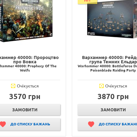
HIT
хаммер 40000: Пророцтво
Вархаммер 40000: Рейд
про Вовка
група Темних Ельда
hammer 40000: Prophecy Of The
Warhammer 40000: Battleforce D
Wolfs
Poisonblade Raiding Party
Очікується
Очікується
3570 грн
3870 грн
ЗАМОВИТИ
ЗАМОВИТИ
ДО СПИСКУ БАЖАНЬ
ДО СПИСКУ БАЖАН