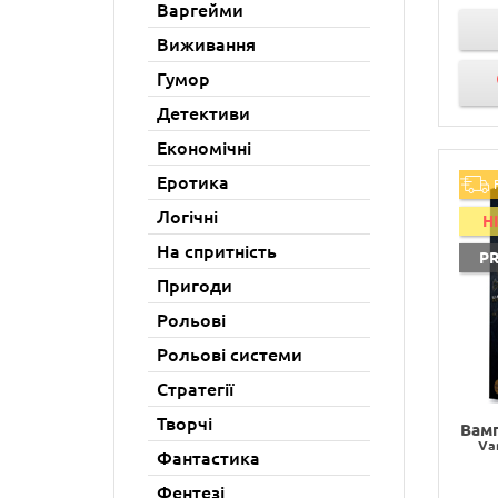
Варгейми
Виживання
Гумор
Детективи
Економічні
Еротика
Логічні
H
На спритність
P
Пригоди
Рольові
Рольові системи
Стратегії
Творчі
Вамп
Va
Фантастика
Фентезі