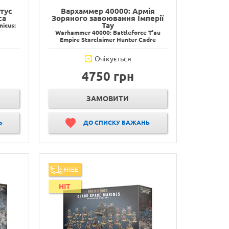
тус
Вархаммер 40000: Армія
са
Зоряного завоювання Імперії
Тау
icus:
Warhammer 40000: Battleforce T'au
Empire Starclaimer Hunter Cadre
Очікується
4750 грн
ЗАМОВИТИ
Ь
ДО СПИСКУ БАЖАНЬ
FREE
HIT