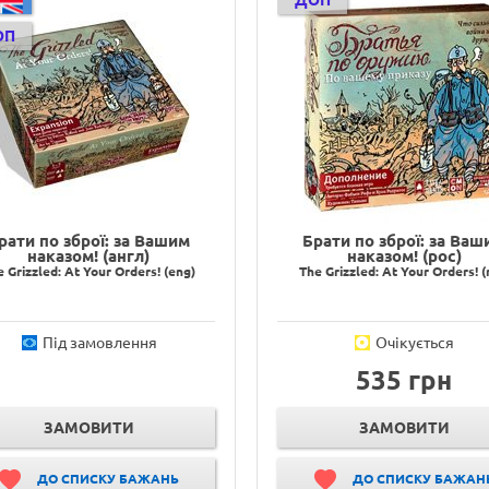
ДОП
ОП
рати по зброї: за Вашим
Брати по зброї: за Ваш
наказом! (англ)
наказом! (рос)
 Grizzled: At Your Orders! (eng)
The Grizzled: At Your Orders! (
Під замовлення
Очікується
535 грн
ЗАМОВИТИ
ЗАМОВИТИ
ДО СПИСКУ БАЖАНЬ
ДО СПИСКУ БАЖАН