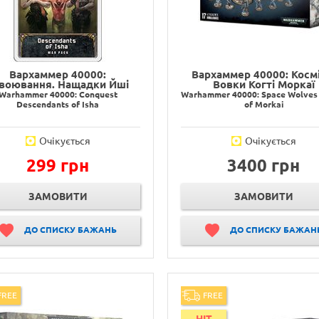
Вархаммер 40000:
Вархаммер 40000: Космі
воювання. Нащадки Йші
Вовки Когті Моркаї
Warhammer 40000: Conquest
Warhammer 40000: Space Wolves 
Descendants of Isha
of Morkai
Очікується
Очікується
299 грн
3400 грн
ЗАМОВИТИ
ЗАМОВИТИ
ДО СПИСКУ БАЖАНЬ
ДО СПИСКУ БАЖАН
FREE
FREE