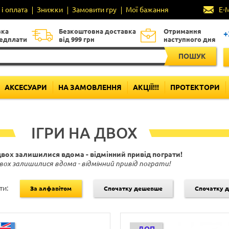
і оплата
Знижки
Замовити гру
Мої бажання
E-
вка
Безкоштовна доставка
Отримання
+
редплати
від 999 грн
наступного дня
ПОШУК
АКСЕСУАРИ
НА ЗАМОВЛЕННЯ
АКЦІЇ!!!
ПРОТЕКТОРИ
ІГРИ НА ДВОХ
вох залишилися вдома - відмінний привід пограти!
вох залишилися вдома - відмінний привід пограти!
ти:
За алфавітом
Спочатку дешевше
Спочатку 