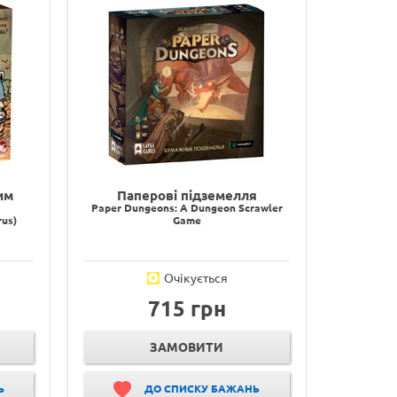
им
Паперові підземелля
Paper Dungeons: A Dungeon Scrawler
rus)
Game
Очікується
715 грн
ЗАМОВИТИ
Ь
ДО СПИСКУ БАЖАНЬ