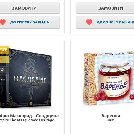
ЗАМОВИТИ
ЗАМОВИТИ
ДО СПИСКУ БАЖАНЬ
ДО СПИСКУ БАЖАН
FREE
IT
RO
іри: Маскарад - Спадщина
Варення
mpire The Masquerade Heritage
Jam