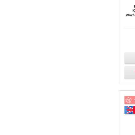
К
Warh