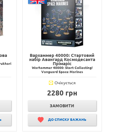
ова
Вархаммер 40000: Стартовий
р
набір Авангард Космодесанта
Прімаріс
rukhari
Warhammer 40000: Start Collecting!
Vanguard Space Marines
Очікується
2280 грн
ЗАМОВИТИ
Ь
ДО СПИСКУ БАЖАНЬ