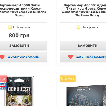
Вархаммер 40000 Загін
Вархаммер 40000: Адеп
осмодесантники Хаосу
Титанікус: Єресь Хору
ammer 40000 Chaos Space Marine
Warhammer 40000: Adeptus Titan
Squad
The Horus Heresy
Очікується
Очікується
800 грн
ЗАМОВИТИ
ЗАМОВИТИ
ДО СПИСКУ БАЖАНЬ
ДО СПИСКУ БАЖАН
SALE
FREE