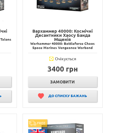
чні
Вархаммер 40000: Космічні
Десантники Хаосу Банда
Мщенія
Talons
Warhammer 40000: Battleforce Chaos
Space Marines Vengeance Warband
Очікується
3400 грн
ЗАМОВИТИ
Ь
ДО СПИСКУ БАЖАНЬ
FREE