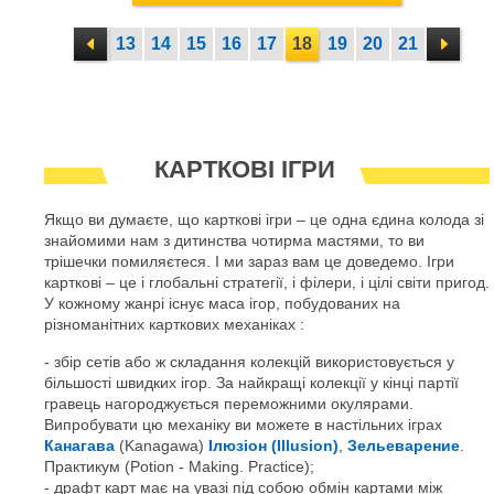
13
14
15
16
17
18
19
20
21
КАРТКОВІ ІГРИ
Якщо ви думаєте, що карткові ігри – це одна єдина колода зі
знайомими нам з дитинства чотирма мастями, то ви
трішечки помиляєтеся. І ми зараз вам це доведемо. Ігри
карткові – це і глобальні стратегії, і філери, і цілі світи пригод.
У кожному жанрі існує маса ігор, побудованих на
різноманітних карткових механіках :
збір сетів або ж складання колекцій використовується у
більшості швидких ігор. За найкращі колекції у кінці партії
гравець нагороджується переможними окулярами.
Випробувати цю механіку ви можете в настільних іграх
Канагава
(Kanagawa)
Ілюзіон (Illusion)
,
Зельеварение
.
Практикум (Potion - Making. Practice);
драфт карт має на увазі під собою обмін картами між