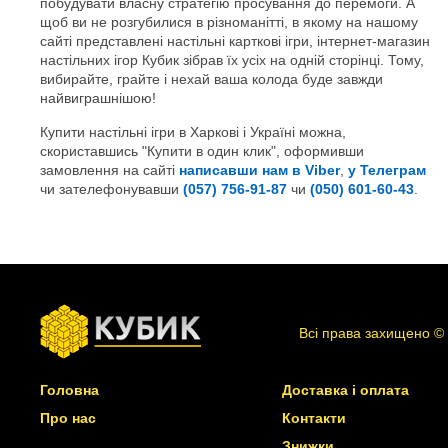
побудувати власну стратегію просування до перемоги. А
щоб ви не розгубилися в різноманітті, в якому на нашому
сайті представлені настільні карткові ігри, інтернет-магазин
настільних ігор Кубик зібрав їх усіх на одній сторінці. Тому,
вибирайте, грайте і нехай ваша колода буде завжди
найвиграшнішою!
Купити настільні ігри в Харкові і Україні можна,
скориставшись "Купити в один клик", оформивши
замовлення на сайті
написавши нам в Viber
,
у Телеграм
чи зателефонувавши
(057) 756-91-87
чи
(050) 601-60-43
.
Всі права захищено ©
Головна
Доставка і оплата
Про нас
Контакти
Знижки