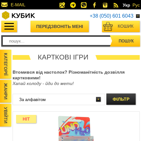
E-MAIL
Укр
Рус
+38 (050) 601 6043
КОШИК
ПЕРЕДЗВОНІТЬ МЕНІ
0
ПОШУК
КАТЕГОРІЇ
КАРТКОВІ ІГРИ
Втомився від настолок? Різноманітність дозвілля
картковими!
Хапай колоду - йди до мети!
ЖАНРИ
ФІЛЬТР
УВІЙТИ
HIT