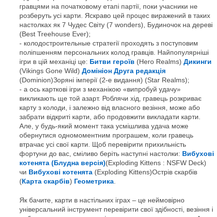
гравцями на початковому етапі партії, поки учасники не
розберуть усі карти. Яскраво цей процес виражений в таких
настолках як 7 Чудес Світу (7 wonders), Будиночок на дереві
(Best Treehouse Ever);
колодостроительные стратегії проходять з поступовим
поліпшенням персональних колод гравців. Найпопулярніші
ігри в цій механіці це:
Битви героїв
(Hero Realms)
Дикинги
(Vikings Gone Wild)
Домініон Друга редакція
(Dominion)Зоряні імперії (2-е видання) (Star Realms);
а ось карткові ігри з механікою «випробуй удачу»
викликають ще той азарт. Роблячи хід, гравець розкриває
карту з колоди, і залежно від власного везіння, може або
забрати відкриті карти, або продовжити викладати карти.
Але, у будь-який момент така усмішлива удача може
обернутися одномоментним програшем, коли гравець
втрачає усі свої карти. Щоб перевірити прихильність
фортуни до вас, сміливо беріть наступні настолки:
Вибухові
котенята (Блудна версія)
(Exploding Kittens : NSFW Deck)
чи
Вибухові котенята
(Exploding Kittens)Острів скарбів
(
Карта скарбів
)
Геометрика
.
Як бачите, карти в настільних іграх – це неймовірно
універсальний інструмент перевірити свої здібності, везіння і