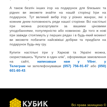
А також безліч інших ігор на подарунок для близьких та
рідних ви зможете знайти на нашій сторінці Ігри на
подарунок. Тут великий вибір ігор у різних жанрах, які з
кожним днем поповнюють ряди нашої сторінки. Всі настільні
ігри можна розсортувати за вашими ціновими
уподобаннями, популярністю або новизною. До того ж нові
ігри завжди стоятимуть у перших рядах і в будь-який момент
ви зможете побачити найсвіжіші добірки та придбати на
подарунок будь-яку гру.
Купити настільні ігри у Харкові та Україні можна,
скориставшись "Купити в один клік", оформивши замовлення
на сайті,
написавши нам у Viber
,
у
Телеграм
чи зателефонувавши
(057) 756-91-87
або
(050)
601-60-43
.
Всі права захищено ©