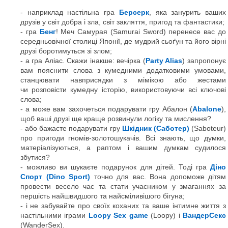
наприклад настільна гра
Берсерк
, яка занурить ваших
друзів у світ добра і зла, світ закляття, пригод та фантастики;
гра
Бенг
! Меч Самурая (Samurai Sword) перенесе вас до
середньовічної столиці Японії, де мудрий сьоґун та його вірні
друзі боротимуться зі злом;
а гра Аліас. Скажи інакше: вечірка (
Party Alias
) запропонує
вам пояснити слова з кумедними додатковими умовами,
станцювати навприсядки з мімікою або жестами
чи розповісти кумедну історію, використовуючи всі ключові
слова;
а може вам захочеться подарувати гру Абалон (
Abalone
),
щоб ваші друзі ще краще розвинули логіку та мислення?
або бажаєте подарувати гру
Шкідник (Саботер)
(Saboteur)
про пригоди гномів-золотошукачів. Всі знають, що думки,
матеріалізуються, а раптом і вашим думкам судилося
збутися?
можливо ви шукаєте подарунок для дітей. Тоді гра
Діно
Спорт (Dino Sport)
точно для вас. Вона допоможе дітям
провести весело час та стати учасником у змаганнях за
першість найшвидшого та найсміливішого бігуна;
і не забувайте про своїх коханих та ваше інтимне життя з
настільними іграми
Loopy Sex game
(Loopy) і
ВандерСекс
(WanderSex).