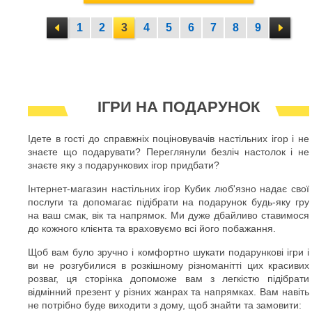
1
2
3
4
5
6
7
8
9
ІГРИ НА ПОДАРУНОК
Ідете в гості до справжніх поціновувачів настільних ігор і не
знаєте що подарувати? Переглянули безліч настолок і не
знаєте яку з подарункових ігор придбати?
Інтернет-магазин настільних ігор Кубик люб'язно надає свої
послуги та допомагає підібрати на подарунок будь-яку гру
на ваш смак, вік та напрямок. Ми дуже дбайливо ставимося
до кожного клієнта та враховуємо всі його побажання.
Щоб вам було зручно і комфортно шукати подарункові ігри і
ви не розгубилися в розкішному різноманітті цих красивих
розваг, ця сторінка допоможе вам з легкістю підібрати
відмінний презент у різних жанрах та напрямках. Вам навіть
не потрібно буде виходити з дому, щоб знайти та замовити: