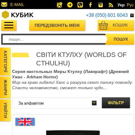
E-MAIL
Укр
Рус
+38 (050) 601 6043
КОШИК
ПЕРЕДЗВОНІТЬ МЕНІ
0
ПОШУК
КАТЕГОРІЇ
СВІТИ КТУЛХУ (WORLDS OF
CTHULHU)
Серия настольных Миры Ктулху (Лавкрафт) (Древний
Ужас - Arkham Horror)
ЖАНРИ
Мир на краю гибели! Хаос и разруха сеют панику повсюду.
Спасти человечество, сможет только чудо…
ФІЛЬТР
УВІЙТИ