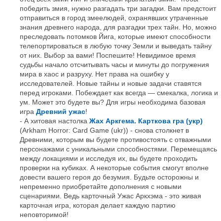
победить змия, нужно разгадать три загадки. Вам предстоит
отправиться в город змеелюдей, охранявших утраченные
знания древнего народа, для разгадки трех тайн. Но, можно
преследовать потомков Йига, которые имеют способности
телепортироваться в любую точку Земли и выведать тайну
от них. Выбор за вами! Поспешите! Невидимое время
судьбы начало отсчитывать часы и минуты до погружения
мира в хаос и разруху. Нет права на ошибку у
исследователей. Новые тайны и новые задачи ставятся
перед игроками. Побеждает как всегда — смекалка, логика и
ум. Может это будете вы? Для игры необходима базовая
игра
Древний ужас
!
А хитовая настолка
Жах Аркгема. Карткова гра (укр)
(Arkham Horror: Card Game (ukr)) - снова столкнет в
Древними, которым вы будете противостоять с отважными
персонажами с уникальными способностями. Перемещаясь
между локациями и исследуя их, вы будете проходить
проверки на кубиках. А некоторые события смогут вполне
довести вашего героя до безумия. Будьте осторожны и
непременно приобретайте дополнения с новыми
сценариями. Ведь карточный Ужас Аркхэма - это живая
карточная игра, которая делает каждую партию
неповторимой!