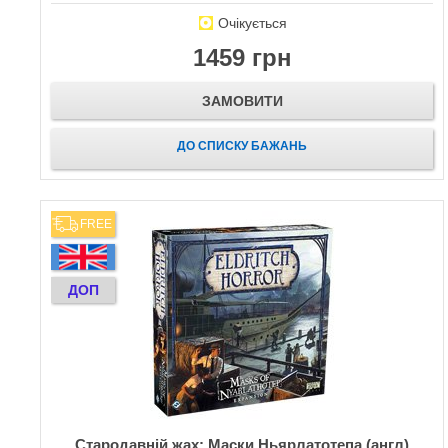
Очікується
1459 грн
ЗАМОВИТИ
ДО СПИСКУ БАЖАНЬ
FREE
ДОП
Стародавній жах: Маски Ньярлатотепа (англ)