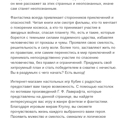
он мне расскажет за этих странных и неопознанных, иначе
сам станет неопознанным.
Фантастика всегда привлекает сторонников приключений и
опасностей. Читая книги или смотря фильмы, кто-то мечтает
о покорении космоса, а кто-то принимает участие в
звездных войнах, спасая планету. Но, есть и такие, которые
борются с темными силами подземного царства, избавляя
человечество от проказы и чумы. Проявляя свою смелость,
решительность и силу воли. Более того, заставляют жить по
их правилам, или самим перенестись в мир приключений и
принимать непосредственно участие по спасению
человечества, без правил и ограничений. Придумать свой
хитроумный план и стать победителем в схватке с нечистью.
Вы в раздумьях с чего начать? Есть выход!
Интернет-магазин настольных игр Кубик с радостью
предоставит вам такую возможность. С помощью настолок
по мотивам произведений Г. Ф. Лавкрафта, которые
представлены на данной странице, вы найдете
интересующую вас игру в жанре фэнтези и фантастики.
Благодаря игровым мирам Ктулху, вы сможете
прочувствовать жизнь каждого выбранного вами героя.
Проявить мужество и смелость, смекалку и логическое