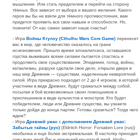
мышление. Или стать предателем и перейти на сторону
тёмных. Все зависит от выбора и вашего желания. Какого
героя вы бы не взяли для тёмного противостояния, вам
придется проявить все свои навыки и способности. Но,
помните! От нас самих зависит наше счастье!
Игра
Войны Ктулху (Cthulhu Wars Core Game)
перенесет
вас в мир, где человечество оказалось на грани
исчезновения. Пришло время апокалипсиса, оставшаяся
горстка выживших всеми силами пытается спастись и
продолжить свое существование. Эпидемии, голод, войны,
катаклизмы, разрухи сделали свое дело, открыли двери в
наш мир Древним — существам, наделенным невероятной
силой. Игра прекрасно подходит от 2 до 4 игроков, в которой
участники в виде Древних, будут сражаться между собой,
посылая в бой всевозможных своих помощников и
приспешников в виде культистов и монстров. Кто будет
победителем, люди или Древние существа, вы узнаете
только дойдя до конца партии. Готовы сразиться? Тогда чего
ждем?
Игра
Древний ужас
с
дополнением Древний ужас:
Забытые тайны (рус)
(Eldritch Horror: Forsaken Lore (rus))
необычна и еще более экстремальная. В настолку приходит
отец всех змий Йиг и эпический крылатый змий. Чтобы