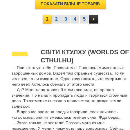
ПОКАЗАТИ БІЛЬШЕ ТОВАРІВ
1
2
3
4
5
СВІТИ КТУЛХУ (WORLDS OF
CTHULHU)
— Приветствую тебя, Повелитель! Проезжал мимо старых
заброшенных домов. Видел там странные существа. То ли
человек, то ли животное. Одно хочу сказать, что смертью от
него веет. Хотелось сбежать от этого места.
— Да? Мне вчера также об этом говорили, не предал
значения. Но начали пропадать люди и твориться странные
дела. То затмение внезапно появляется, то дожди земли
заливают.
— В древние времена предки говорили, если начались
катаклизмы, значит вмешалась темная сила. Жди беды...
— Этого только не хватало! Позвать мага ко мне
немедленно. У меня к нему есть пару вопросиков. Сейчас