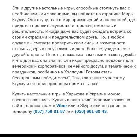
Эти и другие настольные игры, способные столкнуть вас с
необъяснимыми явлениями, вы найдете на странице Миры
Ктулху. Они окунут вас в мир приключений и опасностей, где
придется проявить мужество и героизм, смелость и
решительность. Иногда даже вас будет ожидать встреча со
своими страхами и предательством друга. Но, в любом
случае вы сможете проверить свои силы и возможности,
открыть дверь в новую жизнь и даже больше, увидеть ее с
другой стороны. Понять, насколько вам самим важна дружба
и что для вас она значит. Эти ихры прекрасно подходят для
вечеринок и корпоративов, семейного досуга и тематических
праздников, особенно на Хэллоуин! Готовы стать
бесстрашным победителем? Тогда загляните ужасному
Ктулху и его приверженцам прямо в глаза!
Купить настольные игры в Харькове и Украине можно,
воспользовавшись "Купить в один клик", оформив заказ на
сайте, написав нам в
Viber
или в Skype или позвонив по
телефону
(057) 756-91-87
или
(050) 601-60-43
.