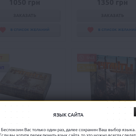
1050 грн
1350 грн
ЗАКАЗАТЬ
ЗАКАЗАТЬ
В СПИСОК ЖЕЛАНИЙ
В СПИСОК ЖЕЛАНИ
IT
SALE
ОП
FREE
ЯЗЫК САЙТА
утанты. Точка отсчёта:
Мутанты. Точка отсчёт
да Мутаций и Артефактов
Питомник Альфа
Беспокоим Вас только один раз, далее сохраним Ваш выбор языка.
Mutant. Year Zero Genlab Al
Если вы хотите переключить язык сайта, то это можно всегда сделат