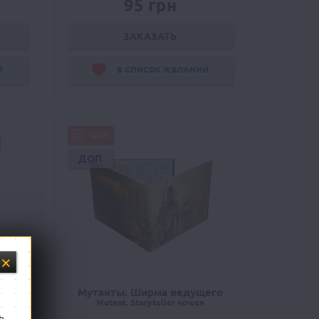
95 грн
ЗАКАЗАТЬ
Й
В СПИСОК ЖЕЛАНИЙ
SALE
ДОП
а:
Мутанты. Ширма ведущего
Mutant. Storyteller screen
pha
ь