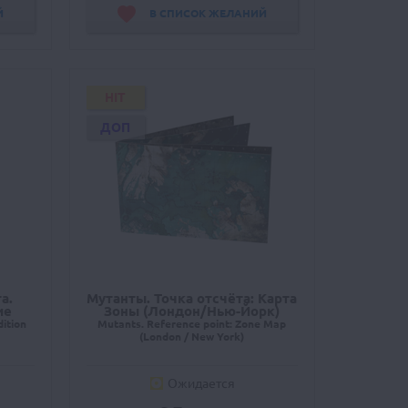
Й
В СПИСОК ЖЕЛАНИЙ
HIT
ДОП
а.
Мутанты. Точка отсчёта: Карта
ие
Зоны (Лондон/Нью-Йорк)
dition
Mutants. Reference point: Zone Map
(London / New York)
Ожидается