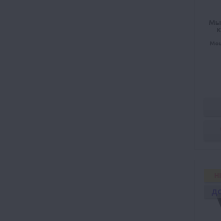
Мы
к
Mou
H
Д