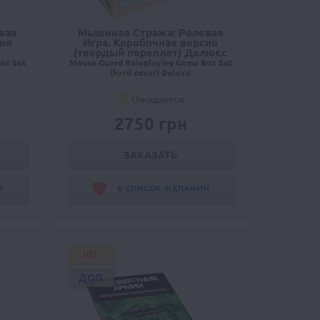
вая
Мышиная Стража: Ролевая
сия
Игра. Коробочная версия
(твердый переплет) Делюкс
ox Set
Mouse Guard Roleplaying Game Box Set
(hard cover) Deluxe
Ожидается
2750 грн
ЗАКАЗАТЬ
Й
В СПИСОК ЖЕЛАНИЙ
HIT
ДОП