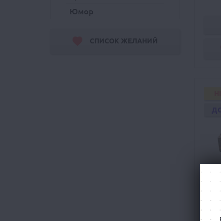
Юмор
СПИСОК ЖЕЛАНИЙ
H
Д
М
Коло