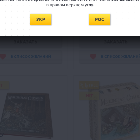
в правом верхнем углу.
Ожидается
Ожидается
УКР
РОС
430 грн
999 грн
ЗАКАЗАТЬ
ЗАКАЗАТЬ
В СПИСОК ЖЕЛАНИЙ
В СПИСОК ЖЕЛАНИ
IT
FREE
HIT