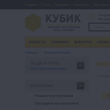
Главная
О нас
Гарантии
Контакты
Доставка 
Отправ
без пр
НОВОСТИ
НОВИНКИ
ВСЕ ИГРЫ
СЕРИИ 
Главная
Ролевые системы
ПОДБОР ИГРЫ
Очистить параметры
Сортиро
КАТЕГОРИИ
Новые поступления
H
Ожидаем поступления