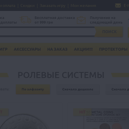
и оплата
Скидки
Заказать игру
Мои желания
E-
ка
Бесплатная доставка
Получение на
едоплаты
от 999 грн
следующий день
ПОИСК
ИГР
АКСЕССУАРЫ
НА ЗАКАЗ
АКЦИИ!!!
ПРОТЕКТОРЫ
РОЛЕВЫЕ СИСТЕМЫ
вать:
По алфавиту
Сначала дешевле
Сначала 
IT
HIT