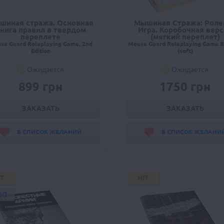
шиная стража. Основная
Мышиная Стража: Роле
нига правил в твердом
Игра. Коробочная вер
переплете
(мягкий переплет)
se Guard Roleplaying Game, 2nd
Mouse Guard Roleplaying Game B
Edition
(soft)
Ожидается
Ожидается
899 грн
1750 грн
ЗАКАЗАТЬ
ЗАКАЗАТЬ
В СПИСОК ЖЕЛАНИЙ
В СПИСОК ЖЕЛАНИ
IT
HIT
ОП