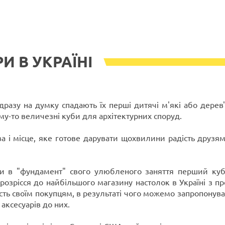
РИ В УКРАЇНІ
ідразу на думку спадають їх перші дитячі м'які або дерев
му-то величезні куби для архітектурних споруд.
 і місце, яке готове дарувати щохвилини радість друзям
и в "фундамент" свого улюбленого заняття перший куби
розрісся до найбільшого магазину настолок в Україні з п
сть своїм покупцям, в результаті чого можемо запропонува
 аксесуарів до них.