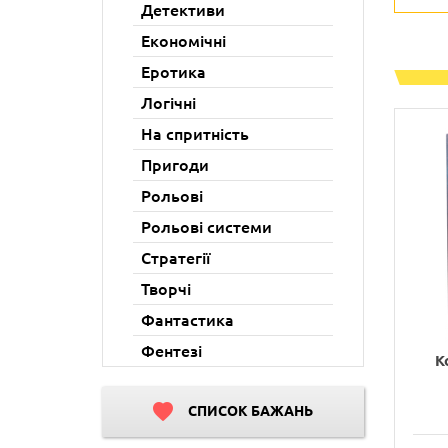
Детективи
Економічні
Еротика
Логічні
На спритність
Пригоди
Рольові
Рольові системи
Стратегії
Творчі
Фантастика
Фентезі
К
СПИСОК БАЖАНЬ