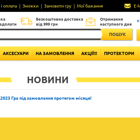
і оплата
Знижки
Замовити гру
Мої бажання
E-
вка
Безкоштовна доставка
Отримання
+
редплати
від 999 грн
наступного дня
ПОШУК
АКСЕСУАРИ
НА ЗАМОВЛЕННЯ
АКЦІЇ!!!
ПРОТЕКТОРИ
НОВИНИ
.2023 Гра під замовлення протягом місяця!