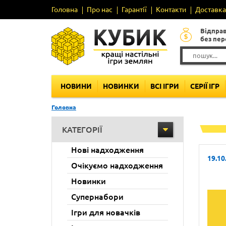
Головна
Про нас
Гарантії
Контакти
Доставка 
Відпра
без пе
НОВИНИ
НОВИНКИ
ВСІ ІГРИ
СЕРІЇ ІГР
Головна
КАТЕГОРІЇ
Нові надходження
19.10
Очікуємо надходження
Новинки
Супернабори
Ігри для новачків