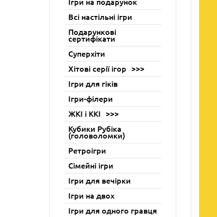
Ігри на подарунок
Всі настільні ігри
Подарункові
сертифікати
Суперхіти
Хітові серії ігор
Ігри для гіків
Ігри-філери
ЖКІ і ККІ
Кубики Рубіка
(головоломки)
Ретроігри
Сімейні ігри
Ігри для вечірки
Ігри на двох
Ігри для одного гравця