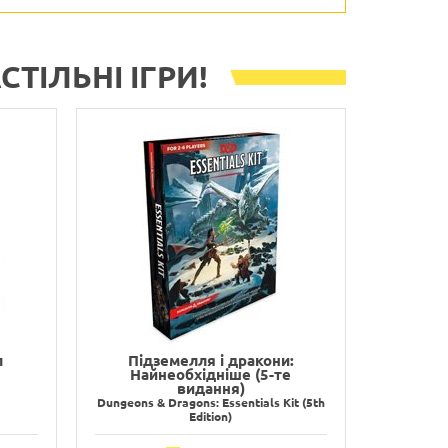
ТІЛЬНІ ІГРИ!
л
Підземелля і дракони:
Найнеобхідніше (5-те
видання)
Dungeons & Dragons: Essentials Kit (5th
Edition)