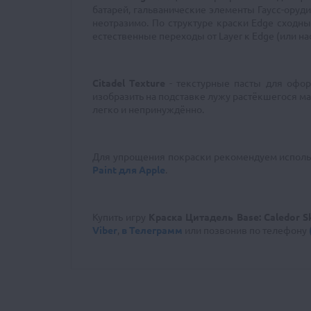
батарей, гальванические элементы Гаусс-оруд
неотразимо. По структуре краски Edge сходны 
естественные переходы от Layer к Edge (или на
Citadel Texture
- текстурные пасты для офо
изобразить на подставке лужу растёкшегося м
легко и непринуждённо.
Для упрощения покраски рекомендуем использо
Paint для Apple
.
Купить игру
Краска Цитадель Base: Caledor S
Viber
,
в Телеграмм
или позвонив
по телефону