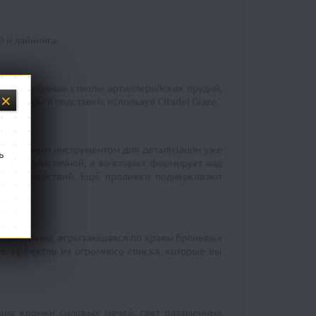
 и лайнинга.
, раскалённые стволы артиллерийских орудий,
иатюры и подставки, используя Citadel Glaze.
я идеальным инструментом для детализации уже
ь
й и реалистичной, а во-вторых формирует над
их воздействий. Ещё проливки подчёркивают
ты, ржавчина, вгрызающаяся по краям броневых
ть эффектов из огромного списка, которые вы
ющие кромки силовых мечей, свет плазменных