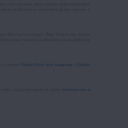
ния, при помощи таких красок будут выглядеть
и такая особенность позволяет делать мягкие и
ции. Вам нужно озеро? Лёд? Может вы хотите
 Texture вы сможете изобразить такие эффекты
, и профи:
Citadel Paint для Андроид
и
Citadel
клик", оформив заказ на сайте,
написав нам в