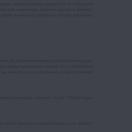
зерно, замечательная укрывистость и быстрое
сок для моделизма. Помимо красок, в линейке
дставок и миниатюр (эффекты сколов, ржавчина,
дложкой). Исключительной особенностью красок
ры перед нанесением красок типа Citadel Base.
и вы можете смело покрывать модель базовой
овном переводе означает "слой". Citadel Layer
ка имеет высокую концентрацию, и не требует