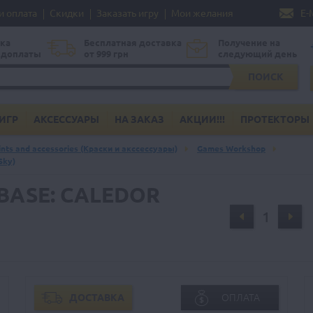
и оплата
Скидки
Заказать игру
Мои желания
E-
ка
Бесплатная доставка
Получение на
едоплаты
от 999 грн
следующий день
ПОИСК
ИГР
АКСЕССУАРЫ
НА ЗАКАЗ
АКЦИИ!!!
ПРОТЕКТОРЫ
ints and accessories (Краски и акссессуары)
Games Workshop
Sky)
BASE: CALEDOR
ДОСТАВКА
ОПЛАТА