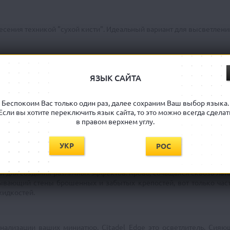
несения техникой "сухой кисти". Идеальный вариант для высветлений
переходов цвета при помощи кисточки. Клинки, объятые пламенем
 ярких и запоминающихся эффектов вы можете нанести на ваши мин
ЯЗЫК САЙТА
Беспокоим Вас только один раз, далее сохраним Ваш выбор языка.
я всех самых ходовых цветов. Проливки, они же "тени", являютс
Если вы хотите переключить язык сайта, то это можно всегда сделат
приглушает" цвета модели, делая покраску в разы более строго
в правом верхнем углу.
ную плёнку, оберегающую слои краски от внешних механическ
о и красиво выделяя такие рельефные места.
УКР
РОС
ей для создания различных эффектов. Кровь, сочащаяся сквозь ла
рывающий стены брошенных и забытых крепостей, вот только час
жидкостей.
ализации ваших миниатюр. Citadel Edge это осветлитель. Сия