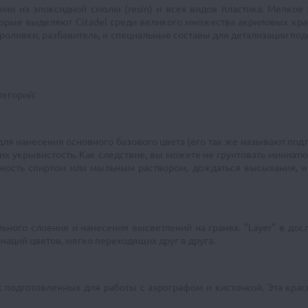
ями из эпоксидной смолы (resin) и всех видов пластика. Мелкое 
оторые выделяют Citadel среди великого множества акриловых кра
 проливки, разбавитель, и специальные составы для детализации по
тегорий:
 для нанесения основного базового цвета (его так же называют по
 их укрывистость. Как следствие, вы можете не грунтовать миниатю
хность спиртом или мыльным раствором, дождаться высыхания, 
ьного слоения и нанесения высветлений на гранях. "Layer" в досл
аций цветов, мягко переходящих друг в друга.
 подготовленных для работы с аэрографом и кисточкой. Эта крас