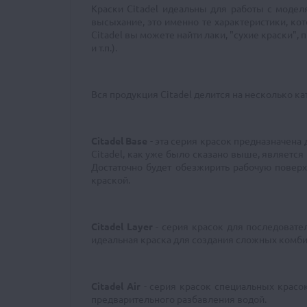
Краски Citadel идеальны для работы с модел
высыхание, это именно те характеристики, к
Citadel вы можете найти лаки, "сухие краски",
и т.п.).
Вся продукция Citadel делится на несколько ка
Citadel Base
- эта серия красок предназначена
Citadel, как уже было сказано выше, является
Достаточно будет обезжирить рабочую повер
краской.
Citadel Layer
- серия красок для последовател
идеальная краска для создания сложных комбин
Citadel Air
- серия красок специальных красок
предварительного разбавления водой.