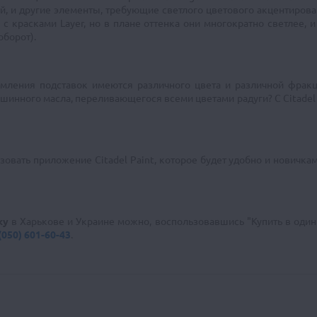
ий, и другие элементы, требующие светлого цветового акцентирова
с красками Layer, но в плане оттенка они многократно светлее, 
оборот).
рмления подставок имеются различного цвета и различной фрак
ашинного масла, переливающегося всеми цветами радуги? С Citadel
вать приложение Citadel Paint, которое будет удобно и новичкам
ky
в Харькове и Украине можно, воспользовавшись "Купить в один 
(050) 601-60-43
.