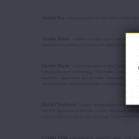
Citadel Dry
- специальная густая краска для на
Citadel Glaze
- серия глазури для смягчения 
свечение плазмы, и множество других не менее
Citadel Shade
- серия проливок для затемнени
покрашенных миниатюр. Проливка во-первых "
вашими красками достаточно прочную защит
мельчайшие детали рельефа миниатюр, выгодн
Citadel Technical
- серия технических жидкост
листов древних роботов, и мох, обильно пок
можете реализовать при помощи технических 
Citadel Edge
специально разработаны для фин