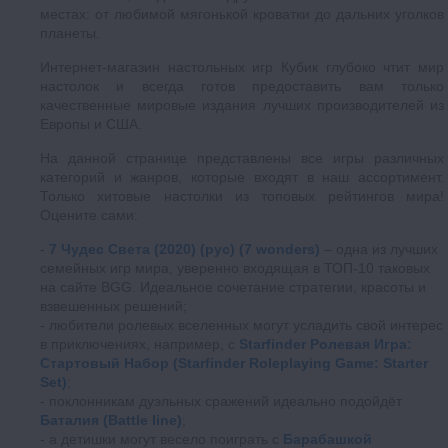
местах: от любимой мягонькой кроватки до дальних уголков
планеты.
Интернет-магазин настольных игр Кубик глубоко чтит мир
настолок и всегда готов предоставить вам только
качественные мировые издания лучших производителей из
Европы и США.
На данной странице представлены все игры различных
категорий и жанров, которые входят в наш ассортимент.
Только хитовые настолки из топовых рейтингов мира!
Оцените сами:
7 Чудес Света (2020) (рус) (7 wonders)
– одна из лучших
семейных игр мира, уверенно входящая в ТОП-10 таковых
на сайте BGG. Идеальное сочетание стратегии, красоты и
взвешенных решений;
любители ролевых вселенных могут усладить свой интерес
в приключениях, например, с
Starfinder Ролевая Игра:
Стартовый Набор (Starfinder Roleplaying Game: Starter
Set)
;
поклонникам дуэльных сражений идеально подойдёт
Баталия (Battle line)
;
а детишки могут весело поиграть с
Барабашкой