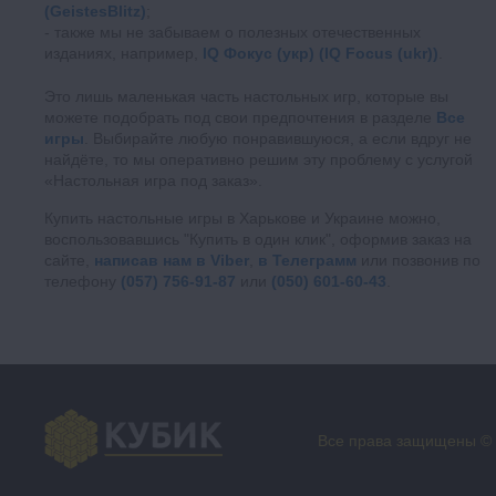
(GeistesBlitz)
;
также мы не забываем о полезных отечественных
изданиях, например,
IQ Фокус (укр) (IQ Focus (ukr))
.
Это лишь маленькая часть настольных игр, которые вы
можете подобрать под свои предпочтения в разделе
Все
игры
. Выбирайте любую понравившуюся, а если вдруг не
найдёте, то мы оперативно решим эту проблему с услугой
«Настольная игра под заказ».
Купить настольные игры в Харькове и Украине можно,
воспользовавшись "Купить в один клик", оформив заказ на
сайте,
написав нам в Viber
,
в Телеграмм
или позвонив по
телефону
(057) 756-91-87
или
(050) 601-60-43
.
Все права защищены ©