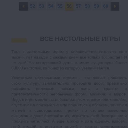
52
53
54
55
56
57
58
59
60
ВСЕ НАСТОЛЬНЫЕ ИГРЫ
Тяга к настольным играм у человечества возникла ещё
тысячи лет назад и с каждым днём всё только возрастает. И
не зря! На сегодняшний день в мире существует более
60000 настолок, количество которых увеличивается.
Увлекаться настольными играми – это значит повышать
свою культуру, занимательно проводить досуг, правильно
развивать полезные навыки, жить в красоте и
привлекательности необычных форм, механик и миров.
Ведь в игре можно стать бесстрашным героем или королём,
спуститься в подземелье или подняться к облакам, заняться
магией и садоводством, пройти по стопам известных
сыщиков и даже превзойти их, испытать своё бесстрашие и
проявить интеллект. А ещё можно играть одному, вдвоём,
всей семьёй, с десятком друзей в самых всевозможных