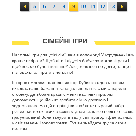
5
6
7
8
9
10
11
12
13
СІМЕЙНІ ІГРИ
Настільні ігри для усієї сім'ї вам в допомогу! У утрудненні яку
краще вибрати? Щоб діти і дідусі з бабусею могли зіграти і
щоб весело було і потішно? Але, хочеться не довго, та ще і
пізнавально, і грати з легкістю!
Інтернет-магазин настільних ігор Кубик із задоволенням
виконає ваше бажання. Спеціально для вас ми створили
сторінку, де зібрані кращі сімейні настільні ігри, які
допоможуть ще більше зробити сім'ю дружною і
згуртованою. На цій сторінці ви знайдете широкий вибір
різних настолок, яких з кожним днем стає все і більше. Кожна
гра унікальна! Вона занурить вас у світ пригод і фантастики,
у світ загадки і головоломки. Тут ви знайдете гру за своїм
смаком.