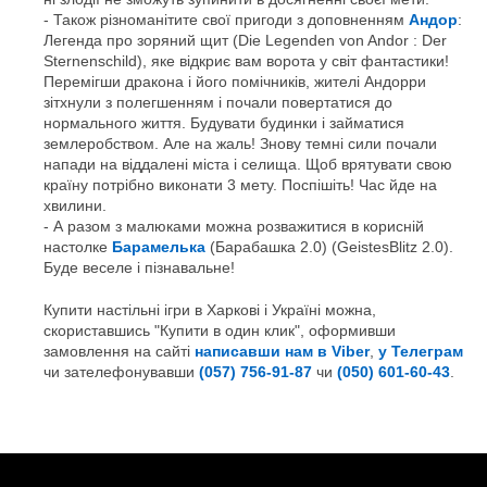
Також різноманітите свої пригоди з доповненням
Андор
:
Легенда про зоряний щит (Die Legenden von Andor : Der
Sternenschild), яке відкриє вам ворота у світ фантастики!
Перемігши дракона і його помічників, жителі Андорри
зітхнули з полегшенням і почали повертатися до
нормального життя. Будувати будинки і займатися
землеробством. Але на жаль! Знову темні сили почали
напади на віддалені міста і селища. Щоб врятувати свою
країну потрібно виконати 3 мету. Поспішіть! Час йде на
хвилини.
А разом з малюками можна розважитися в корисній
настолке
Барамелька
(Барабашка 2.0) (GeistesBlitz 2.0).
Буде веселе і пізнавальне!
Купити настільні ігри в Харкові і Україні можна,
скориставшись "Купити в один клик", оформивши
замовлення на сайті
написавши нам в Viber
,
у Телеграм
чи зателефонувавши
(057) 756-91-87
чи
(050) 601-60-43
.