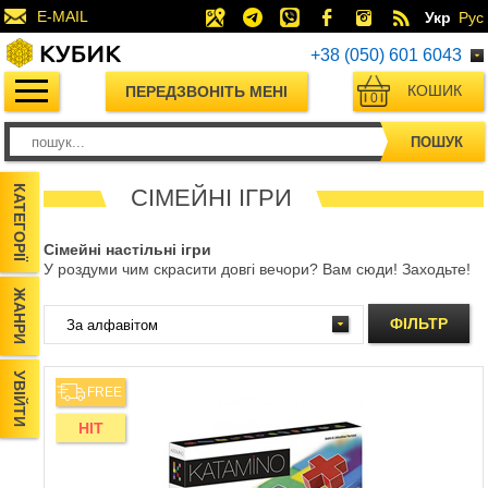
E-MAIL
Укр
Рус
+38 (050) 601 6043
КОШИК
ПЕРЕДЗВОНІТЬ МЕНІ
0
ПОШУК
КАТЕГОРІЇ
СІМЕЙНІ ІГРИ
Сімейні настільні ігри
У роздуми чим скрасити довгі вечори? Вам сюди! Заходьте!
ЖАНРИ
ФІЛЬТР
УВІЙТИ
FREE
HIT