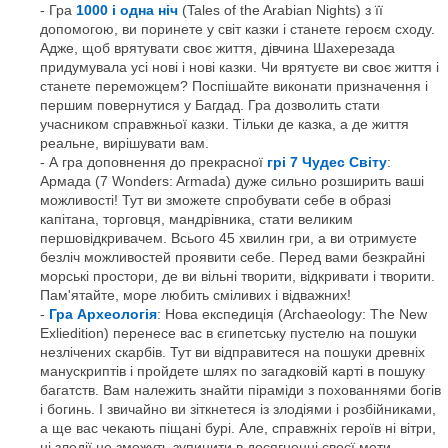
Гра
1000 і одна ніч
(Tales of the Arabian Nights) з її
допомогою, ви поринете у світ казки і станете героєм сходу.
Адже, щоб врятувати своє життя, дівчина Шахерезада
придумувала усі нові і нові казки. Чи врятуєте ви своє життя і
станете переможцем? Поспішайте виконати призначення і
першим повернутися у Багдад. Гра дозволить стати
учасником справжньої казки. Тільки де казка, а де життя
реальне, вирішувати вам.
А гра доповнення до прекрасної
грі 7 Чудес Світу
:
Армада (7 Wonders: Armada) дуже сильно розширить ваші
можливості! Тут ви зможете спробувати себе в образі
капітана, торговця, мандрівника, стати великим
першовідкривачем. Всього 45 хвилин гри, а ви отримуєте
безліч можливостей проявити себе. Перед вами безкрайні
морські простори, де ви вільні творити, відкривати і творити.
Пам'ятайте, море любить сміливих і відважних!
Гра Археологія
: Нова експедиція (Archaeology: The New
Exliedition) перенесе вас в єгипетську пустелю на пошуки
незлічених скарбів. Тут ви відправитеся на пошуки древніх
манускриптів і пройдете шлях по загадковій карті в пошуку
багатств. Вам належить знайти піраміди з похованнями богів
і богинь. І звичайно ви зіткнетеся із злодіями і розбійниками,
а ще вас чекають піщані бурі. Але, справжніх героїв ні вітри,
ні злодії не зможуть зупинити в досягненні своєї мети.