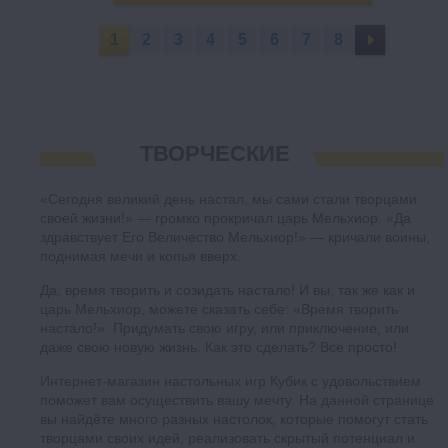
1
2
3
4
5
6
7
8
ТВОРЧЕСКИЕ
«Сегодня великий день настал, мы сами стали творцами
своей жизни!» — громко прокричал царь Мельхиор. «Да
здравствует Его Величество Мельхиор!» — кричали воины,
поднимая мечи и копья вверх.
Да, время творить и созидать настало! И вы, так же как и
царь Мельхиор, можете сказать себе: «Время творить
настало!». Придумать свою игру, или приключение, или
даже свою новую жизнь. Как это сделать? Все просто!
Интернет-магазин настольных игр Кубик с удовольствием
поможет вам осуществить вашу мечту. На данной странице
вы найдёте много разных настолок, которые помогут стать
творцами своих идей, реализовать скрытый потенциал и