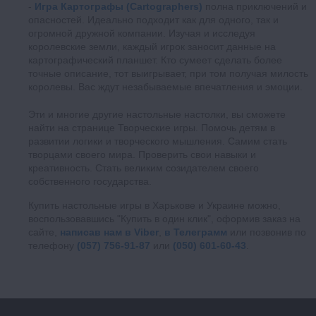
Игра Картографы (Cartographers)
полна приключений и
опасностей. Идеально подходит как для одного, так и
огромной дружной компании. Изучая и исследуя
королевские земли, каждый игрок заносит данные на
картографический планшет. Кто сумеет сделать более
точные описание, тот выигрывает, при том получая милость
королевы. Вас ждут незабываемые впечатления и эмоции.
Эти и многие другие настольные настолки, вы сможете
найти на странице Творческие игры. Помочь детям в
развитии логики и творческого мышления. Самим стать
творцами своего мира. Проверить свои навыки и
креативность. Стать великим созидателем своего
собственного государства.
Купить настольные игры в Харькове и Украине можно,
воспользовавшись "Купить в один клик", оформив заказ на
сайте,
написав нам в Viber
,
в Телеграмм
или позвонив по
телефону
(057) 756-91-87
или
(050) 601-60-43
.