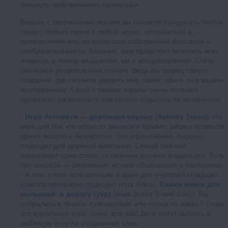
блеснуть собственными талантами.
Вместе с творческими играми вы сможете придумать любой
сюжет, любого героя в любой эпохе, отправиться в
приключение или по закоулкам собственной фантазии и
сообразительности. Конечно, вам предстоит включить всю
ловкость и логику мышления, ум и воодушевление. Стать
смелым и решительным героем. Ведь вы творец своего
создания, где сможете увидеть мир таким, какой он в вашем
воображении! А ещё с такими играми очень полезно
правильно развиваться или просто отдыхать на вечеринках.
Игра Активити — дорожная версия (Activity Travel)
это
игра для тех, кто устал от законов и правил, решил провести
время весело и беззаботно, без ограничения. Хорошо
подходит для дружной компании. Самый смелый
показывает одно слово, остальные должны угадать его. Есть
три способа — рисование, устное объяснение и пантомима.
А тем, у кого есть детишки и даже для учителей младших
классов прекрасно подходит игра Алиас.
Скажи иначе для
малышей: в дорогу (укр)
(Alias Junior Travel (ukr)). Вы
собрались в лесное путешествие или поход на озеро? Тогда
это идеальная игра, точно для вас! Дети могут сыграть в
любимую игру на угадывание слов.