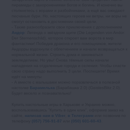
пирамиды с захоронениями богов и богинь. И конечно вы
столкнетесь с ворами и разбойниками, а ещё вас ожидают
песчаные бури. Но, настоящих героев ни ветры, ни воры не
смогут остановить в достижении своей цели.
Также разнообразите свои приключения с дополнением
Андор
: Легенда о звёздном щите (Die Legenden von Andor:
Der Sternenschild), которое откроет вам ворота в мир
фантастики! Победив дракона и его помощников, жители
Андорры вздохнули с облегчением и начали возвращаться к
нормальной жизни. Строить дома и заниматься
земледелием. Но увы! Снова тёмные силы начали
нападения на отдаленные города и селения. Чтобы спасти
свою страну надо выполнить 3 цели. Поспешите! Время
идёт на минуты.
А вместе с малышами можно поразвлечься в полезной
настолке
Барамелька
(Барабашка 2.0) (GeistesBlitz 2.0).
Будет весело и познавательно!
Купить настольные игры в Харькове и Украине можно,
воспользовавшись "Купить в один клик", оформив заказ на
сайте,
написав нам в Viber
,
в Телеграмм
или позвонив по
телефону
(057) 756-91-87
или
(050) 601-60-43
.