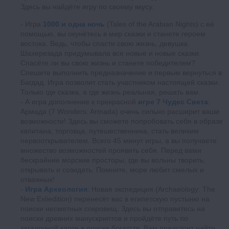
Здесь вы найдёте игру по своему вкусу.
Игра
1000 и одна ночь
(Tales of the Arabian Nights) с её
помощью, вы окунётесь в мир сказки и станете героем
востока. Ведь, чтобы спасти свою жизнь, девушка
Шахерезада придумывала все новые и новые сказки.
Спасёте ли вы свою жизнь и станете победителем?
Спешите выполнить предназначение и первым вернуться в
Багдад. Игра позволит стать участником настоящей сказки.
Только где сказка, а где жизнь реальная, решать вам.
А игра дополнение к прекрасной
игре 7 Чудес Света
:
Армада (7 Wonders: Armada) очень сильно расширит ваши
возможности! Здесь вы сможете попробовать себя в образе
капитана, торговца, путешественника, стать великим
первооткрывателем. Всего 45 минут игры, а вы получаете
множество возможностей проявить себя. Перед вами
бескрайние морские просторы, где вы вольны творить,
открывать и созидать. Помните, море любит смелых и
отважных!
Игра Археология
: Новая экспедиция (Archaeology: The
New Exliedition) перенесёт вас в египетскую пустыню на
поиски несметных сокровищ. Здесь вы отправитесь на
поиски древних манускриптов и пройдёте путь по
загадочной карте в поиске богатств. Вам предстоит найти