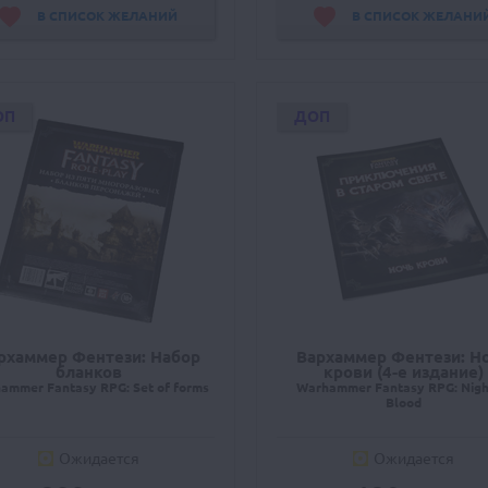
В СПИСОК ЖЕЛАНИЙ
В СПИСОК ЖЕЛАНИ
ОП
ДОП
рхаммер Фентези: Набор
Вархаммер Фентези: Н
бланков
крови (4-е издание)
ammer Fantasy RPG: Set of forms
Warhammer Fantasy RPG: Nigh
Blood
Ожидается
Ожидается