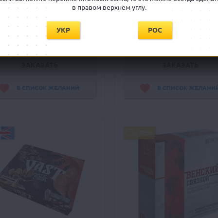
Sigmar
Warhammer Fantasy RPG: 4th Ed
в правом верхнем углу.
Roleplay Starter Set (rus)
Ожидается
Ожидается
УКР
РОС
150 грн
1125 грн
ЗАКАЗАТЬ
ЗАКАЗАТЬ
В СПИСОК ЖЕЛАНИЙ
В СПИСОК ЖЕЛАНИ
FREE