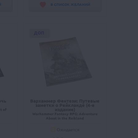
Й
В СПИСОК ЖЕЛАНИЙ
ДОП
очь
Вархаммер Фентези: Путевые
заметки о Рейкланде (4-е
издание)
t of
Warhammer Fantasy RPG: Adventure
Aboot in the Reikland
Ожидается