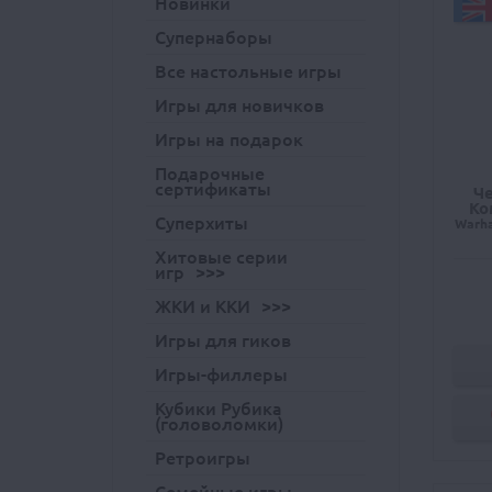
Новинки
Супернаборы
Все настольные игры
Игры для новичков
Игры на подарок
Подарочные
сертификаты
Ч
Ко
Суперхиты
Warha
Хитовые серии
игр
ЖКИ и ККИ
Игры для гиков
Игры-филлеры
Кубики Рубика
(головоломки)
Ретроигры