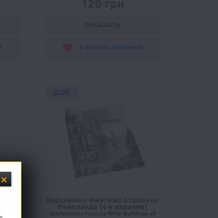
120 грн
ЗАКАЗАТЬ
Й
В СПИСОК ЖЕЛАНИЙ
ДОП
Вархаммер Фентези: Строения
левой
Рейкланда (4-е издание)
с)
Warhammer Fantasy RPG: Buildings of
ь