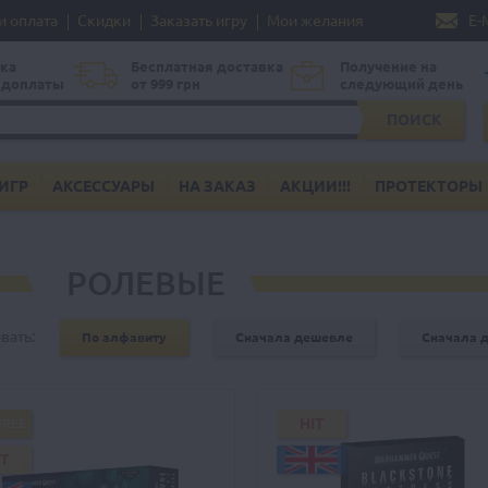
и оплата
Скидки
Заказать игру
Мои желания
E-
ка
Бесплатная доставка
Получение на
едоплаты
от 999 грн
следующий день
ПОИСК
ИГР
АКСЕССУАРЫ
НА ЗАКАЗ
АКЦИИ!!!
ПРОТЕКТОРЫ
РОЛЕВЫЕ
вать:
По алфавиту
Сначала дешевле
Сначала 
HIT
FREE
IT