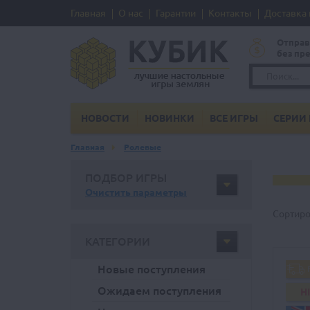
Главная
О нас
Гарантии
Контакты
Доставка 
Отправ
без пр
НОВОСТИ
НОВИНКИ
ВСЕ ИГРЫ
СЕРИИ 
Главная
Ролевые
ПОДБОР ИГРЫ
Очистить параметры
Сортиро
КАТЕГОРИИ
Новые поступления
Ожидаем поступления
H