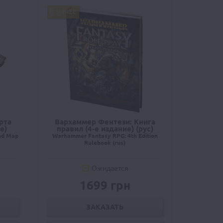
FREE
рта
Вархаммер Фентези: Книга
е)
правил (4-е издание) (рус)
nd Map
Warhammer Fantasy RPG: 4th Edition
Rulebook (rus)
Ожидается
1699 грн
ЗАКАЗАТЬ