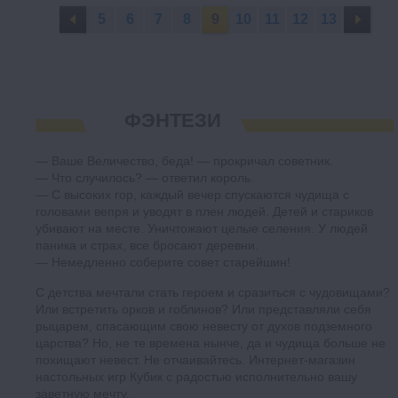
5
6
7
8
9
10
11
12
13
ФЭНТЕЗИ
— Ваше Величество, беда! — прокричал советник.
— Что случилось? — ответил король.
— С высоких гор, каждый вечер спускаются чудища с
головами вепря и уводят в плен людей. Детей и стариков
убивают на месте. Уничтожают целые селения. У людей
паника и страх, все бросают деревни.
— Немедленно соберите совет старейшин!
С детства мечтали стать героем и сразиться с чудовищами?
Или встретить орков и гоблинов? Или представляли себя
рыцарем, спасающим свою невесту от духов подземного
царства? Но, не те времена нынче, да и чудища больше не
похищают невест. Не отчаивайтесь. Интернет-магазин
настольных игр Кубик с радостью исполнительно вашу
заветную мечту.