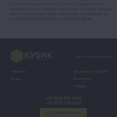
Купить настольные игры в Харькове и Украине можно,
воспользовавшись "Купить в один клик", оформив заказ на
сайте, написав нам в
Viber
или в Skype или позвонив по
телефону
(057) 756-91-87
или
(050) 601-60-43
.
Все права защищены ©
Главная
Доставка и оплата
О нас
Контакты
Скидки
+38 (050) 601 6043
+38 (057) 756 9187
ПЕРЕЗВОНИТЕ МНЕ