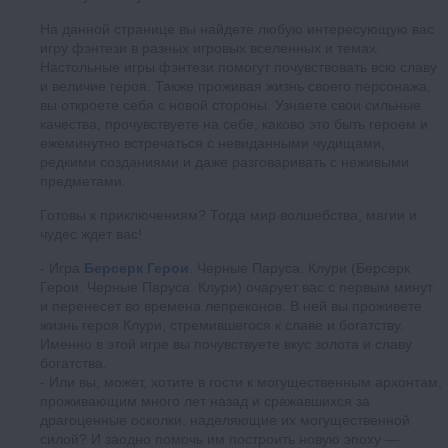
На данной странице вы найдете любую интересующую вас
игру фэнтези в разных игровых вселенных и темах.
Настольные игры фэнтези помогут почувствовать всю славу
и величие героя. Также проживая жизнь своего персонажа,
вы откроете себя с новой стороны. Узнаете свои сильные
качества, прочувствуете на себе, каково это быть героем и
ежеминутно встречаться с невиданными чудищами,
редкими созданиями и даже разговаривать с неживыми
предметами.
Готовы к приключениям? Тогда мир волшебства, магии и
чудес ждет вас!
Игра
Берсерк Герои
. Черные Паруса. Клури (Берсерк
Герои. Черные Паруса. Клури) очарует вас с первым минут
и перенесет во времена лепреконов. В ней вы проживете
жизнь героя Клури, стремившегося к славе и богатству.
Именно в этой игре вы почувствуете вкус золота и славу
богатства.
Или вы, может, хотите в гости к могущественным архонтам,
проживающим много лет назад и сражавшихся за
драгоценные осколки, наделяющие их могущественной
силой? И заодно помочь им построить новую эпоху —