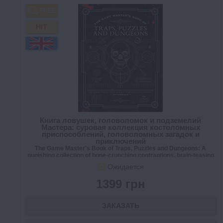
FREE
HIT
Книга ловушек, головоломок и подземелий
Мастера: суровая коллекция костоломных
приспособлений, головоломных загадок и
приключений
The Game Master's Book of Traps, Puzzles and Dungeons: A
punishing collection of bone-crunching contraptions, brain-teasing
riddles and RPG adventures
Ожидается
1399 грн
ЗАКАЗАТЬ