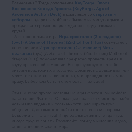
Вознесения? Тогда дополнение
KeyForge: Эпоха
Вознесения Колода Архонта (KeyForge: Age of
Ascension Archon Deck)
в комплексе со
стартовым
набором
подарит вам 40 незабываемых минут отдыха и
прекрасного времяпрепровождения в кругу близких и
друзей.
А вот настольная игра
Игра престолов (2-е издание)
(рус) (A Game of Thrones: (2nd Edition) Rus)
совместно с
дополнением
Игра престолов (2-е издание) Мать
драконов
(рус) (A Game of Thrones: (2nd Edition) Mother of
dragons (rus)) поможет вам прекрасно провести время в
кругу прекрасной компании. Вы прочувствуете на себе
интриги придворных и королей. Сразитесь с драконами, или
может с их помощью вернёте то, что принадлежит вам по
праву. Выбор кем быть и с кем быть — за вами!
Эти и многие другие настольные игры фэнтези вы найдёте
на странице Фэнтези. С помощью них вы откроете для себя
новый мир видения и осознанности, расширите круг
общения. Даже сможете найти ответы на свои вопросы.
Ведь жизнь — это игра! И где реальная жизнь, а где игра,
иногда трудно понять. Развивайте логику мышления и ума,
станьте творцом своего мира…