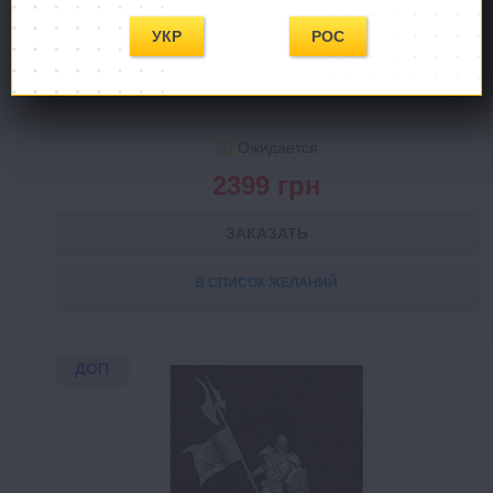
УКР
РОС
Клинок и Колдовство: Пришествие Тьмы
Sword & Sorcery: Darkness Falls
Ожидается
2399 грн
ЗАКАЗАТЬ
В СПИСОК ЖЕЛАНИЙ
ДОП